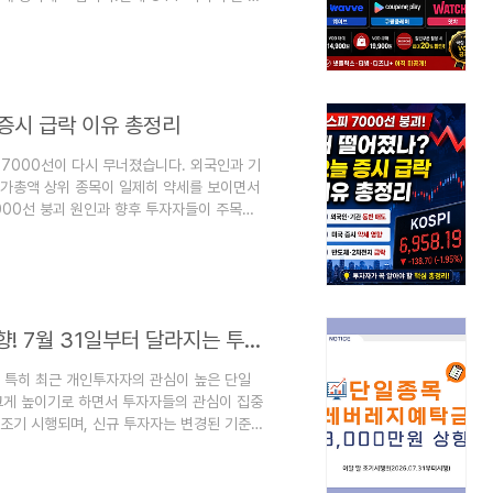
으로 시청할 수 있습니다.🌊 웨이브: 웨이
ple TV▶️ YouTube 영화: YouTube
서도 이용 가능합니다.지니TVBtvU+tv스카이라이
태가 ..
 증시 급락 이유 총정리
 7000선이 다시 무너졌습니다. 외국인과 기
시가총액 상위 종목이 일제히 약세를 보이면서
00선 붕괴 원인과 향후 투자자들이 주목해
 무슨 일이 있었나?24일 장 초반 코스피는
기관이 동시에 매도에 나서면서 지수 하락을
롯해 2차전지 관련 종목도 약세를 나타냈습니
매물이 쏟아진 점도 하락 폭을 키운 요인으로
레버리지 ETF 예탁금 3000만원으로 상향! 7월 31일부터 달라지는 투자 기준 총정리
. 특히 최근 개인투자자의 관심이 높은 단일
 크게 높이기로 하면서 투자자들의 관심이 집중
 조기 시행되며, 신규 투자자는 변경된 기준
적용 대상 상품, 기존 투자자 적용 여부까지
게 달라지나?가장 큰 변화는 기본예탁금이 기
.또한 기존에는 일부 대용증권이 예탁금으로