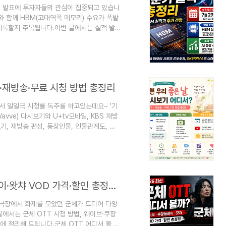
적 발표에 투자자들의 관심이 집중되고 있습니
와 함께 HBM(고대역폭 메모리) 수요가 폭발
기록할지 주목됩니다.이번 글에서는 실적 발
한 번에 정리해드립니다.SK하이닉스 2분기 실
29일 오전 9시(한국시간) 2분기 경영실적을
 진행됩니다. 📅 발표 일정발표일 : 2026
 IR시장 예상 실적은?증권가 ..
T·재방송·무료 시청 방법 총정리
하면서 일일극 시청률 독주를 하고있는데요~ '기
vve) 다시보기와 U+tv모바일, KBS 재방
기, 재방송 편성, 등장인물, 인물관계도, 몇
 날 OTT 시청방법현재 다시보기는 아래 플
Wavve)가능이용권 5,500원~U+tv모
 홈페이지회차별 제공정책에 따라 상이※ 이용
서?재방송은 아래 채널에서 편성..
군체 OTT 어디서 볼까? 웨이브·쿠팡플레이·왓챠 VOD 가격·할인 총정리 (2026)
 극장에서 화제를 모았던 군체가 드디어 다양
글에서는 군체 OTT 시청 방법, 웨이브·쿠팡
에 정리해 드립니다.군체 OTT 어디서 볼 수