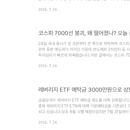
있을까?현재 군체는 아래 플랫폼에서 VOD(대여·구매) 방식
2026. 7. 24.
브🎬 쿠팡플레이: 쿠팡플레이🍿 왓챠: 왓챠🍎 Apple TV: Ap
Movies📺 Google TV: Google TV또한 IPTV에
프디지털 케이블TV참고: 현재는 구독만으로 시청 가능한 형
코스피 7000선 붕괴, 왜 떨어졌나? 오늘
24일 국내 증시가 장 초반부터 큰 폭으로 하락하며 코스피
관의 동반 매도세가 이어진 가운데 반도체와 2차전지 등 
투자심리가 빠르게 위축됐습니다.이번 글에서는 코스피 70
야 할 변수들을 정리해 보겠습니다.코스피 7000선 붕괴,
2026. 7. 24.
7000선을 하회하며 출발했습니다.시장에서는 외국인과 
이끌었고, 삼성전자와 SK하이닉스 등 반도체 대형주를 비
다. 특히 최근 단기간 급등했던 종목을 중심으로 차익실현 
분석됩니다. 코..
금융당국이 레버리지 ETF 예탁금 제도를 대폭 강화합니다
종목 레버리지 ETF·ETN에 대해 기본예탁금을 기존보다
되고 있습니다.당초 8월 시행 예정이었지만 7월 31일부터
을 반드시 확인해야 합니다.오늘은 레버리지 ETF 예탁금, 
2026. 7. 24.
한 번에 정리해 드리겠습니다.레버리지 ETF 예탁금 어떻
존 1,000만원에서 3,000만원으로 상향된다는 점입니다