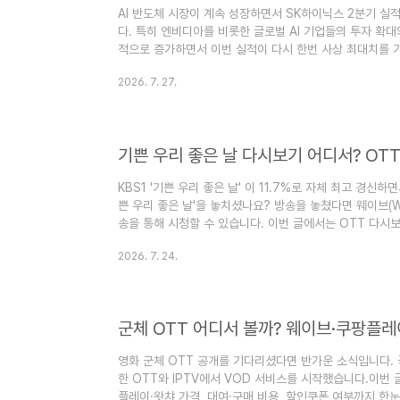
AI 반도체 시장이 계속 성장하면서 SK하이닉스 2분기 실
다. 특히 엔비디아를 비롯한 글로벌 AI 기업들의 투자 확대
적으로 증가하면서 이번 실적이 다시 한번 사상 최대치를 
표 일정, 시장 예상치, HBM 실적, 향후 주가 전망까지 
2026. 7. 27.
적 발표 일정한국거래소 공시에 따르면 SK하이닉스는 7월 
발표할 예정입니다. 이후 실적 설명회(IR)와 질의응답도 함께
년 7월 29일시간 : 오전 9시내용 : 2분기 경영실적 발표 및
기쁜 우리 좋은 날 다시보기 어디서? OT
KBS1 '기쁜 우리 좋은 날' 이 11.7%로 자체 최고 경신
쁜 우리 좋은 날'을 놓치셨나요? 방송을 놓쳤다면 웨이브(Wa
송을 통해 시청할 수 있습니다. 이번 글에서는 OTT 다시보
부작, 방영시간까지 한 번에 정리해드립니다.기쁜 우리 좋은
2026. 7. 24.
랫폼에서 이용할 수 있습니다.플랫폼이용 여부이용요금웨이브(
바일가능단품 0원(이벤트) / 이용권 8,000원KBS 공식
요금은 프로모션에 따라 달라질 수 있습니다.재방송은 어디
영화 군체 OTT 공개를 기다리셨다면 반가운 소식입니다.
한 OTT와 IPTV에서 VOD 서비스를 시작했습니다.이번 
플레이·왓챠 가격, 대여·구매 비용, 할인쿠폰 여부까지 한눈