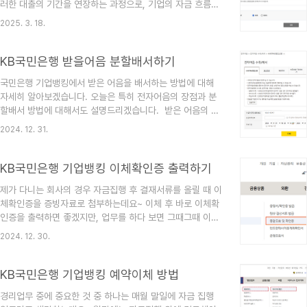
러한 대출의 기간을 연장하는 과정으로, 기업의 자금 흐름을
은행이 아닌경우 irp금융기관 전화번호 입력 온라인으로 퇴
안정적으로 유지하는 데 큰 도움이 됩니다. 이번 포스팅에서
직급여 신청하는 방법에 대해 알아보았습니다.하나은행 퇴직
2025. 3. 18.
는 우리은행의 B2B 만기연장 방법에 대해 자세히 설명드리
급여 신청서 작성..
겠습니다. 😊 B2B 만기연장 신청 방법 B2B 만기연장을 신
청하는 방법은 다음과 같습니다. 1. 우리은행 로그인> 전자
KB국민은행 받을어음 분할배서하기
결제 > B2B 대출 (협력) > 대출약정_신청 > 조회구분 :
국민은행 기업뱅킹에서 받은 어음을 배서하는 방법에 대해
B2B > 조회 2. 해당 건 선택 > 연장/증대 3. 만기 연장 >
자세히 알아보겠습니다. 오늘은 특히 전자어음의 장점과 분
자동입력 (금액 변동시 증대를 선택하면 됨) 4. 해당항목 전
할배서 방법에 대해서도 설명드리겠습니다. 받은 어음의 정
체 전자서명하기 5. 인지세액 안내 > 확인6. OTP 인증번호
의받은 어음은 기업이 거래처로부터 수취한 어음을 의미합니
입력 및 공동인증서 암호 입력전자결제 >..
2024. 12. 31.
다. 받은 어음은 일반적으로 만기일이 정해져 있으며, 만기일
에 따라 지급받게 됩니다. 전자어음의 장점-전자어음은 발행
과 수취가 간편하여 시간과 비용을 절감-전자어음은 보안성
KB국민은행 기업뱅킹 이체확인증 출력하기
이 높아 분실이나 위조의 위험이 적음-전자어음은 실시간으
제가 다니는 회사의 경우 자금집행 후 결재서류를 올릴 때 이
로 거래가 가능하여 자금 흐름을 즉각적으로 확인할 수 있음
체확인증을 증빙자료로 첨부하는데요~ 이체 후 바로 이체확
이러한 장점 덕분에 많은 기업들이 전자어음을 선호하고 있
인증을 출력하면 좋겠지만, 업무를 하다 보면 그때그때 이체
습니다. 국민은행 기업뱅킹에서 배서하는 방법 인증서로 로
확인증을 출력하지 못하는 경우가 많더라고요~그런데 그럴
그인하여 뱅킹업무→B2B →전자어음 →저자어음 수취/배
2024. 12. 30.
경우 이체확인증 조회하는 곳을 매번 바로 찾지 못하고 헤매
서로 들어갑니다.조회를 누르면 받은 어..
서 이번기회에 정리를 해두었습니다. 이번 포스팅에서는 국
민은행 기업뱅킹 이체확인증 출력방법에 대해 자세히 알아보
KB국민은행 기업뱅킹 예약이체 방법
겠습니다.😊공인인증서로 로그인하여, '조회/이체→증명서/
경리업무 중에 중요한 것 중 하나는 매월 말일에 자금 집행
확인증 발급→총괄조회 및 확인증'을 클릭합니다.조회기간을