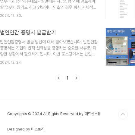
업무라고 생각하는데요~ 월말에는 자금집행 외에 검토해야
설정 후 거래종류를 클릭하여 조회합니다.해당 건을 클릭하
할 업무가 많기도 하고 연말이나 연초의 경우 회사 자체적으
여 일괄 출력 또는 건별 출력이 가능합니다. 이체확인증 출
로 쉬는 경우가 많은데 그럴때 예약이체가 큰 도움이 됩니다.
력 시 유의사항 정확한 정보 입력 : 거래 내역을 조회
2024. 12. 30.
이번 포스팅에서는 국민은행 기업뱅킹 예약이체 방법에 대해
할 때, 정확한 날짜와 거래 유형을 ..
자세히 알아보겠습니다.😊 예약이체 방법국민은행 기업뱅킹
에 로그인 합니다. 메인 메뉴에서 '이체' 를 선택한 후, '예약
법인인감 증명서 발급받기
이체' 를 클릭합니다.출금 계좌와 수취 계좌를 선택합니다.
법인인감증명서 발급 방법에 대해 알아보겠습니다. 법인인감
이체 금액을 입력하고, 이체 날짜와 시간을 설정 합니다. '예
증명서는 기업의 법적 신뢰성을 증명하는 중요한 서류로, 다
약 등록' 버튼을 클릭하여 설정을 완료합니다. 이렇게 간단
양한 상황에서 필요하게 됩니다. 이번 포스팅에서는 법인인
한 단계로 예약이체를 설정할 수 있습니다. 예약이체 취
감증명서의 발급 방법, 필요한 서류까지 자세히 설명드리겠
소 및 변경 방법 예약이체를 설정한 후, 필요에 따라 취소하
2024. 12. 27.
습니다. 😊법인인감증명서 발급 방법법인인감증명서를 발급
거나 변경할 ..
받는 방법은 크게 두 가지로 나눌 수 있습니다. 무인 발급
기 이용하기무인 발급기를 이용하면 간편하게 법인인감증명
1
서를 발급받을 수 있습니다. 전국의 등기소나 구청에 설치
된 무인 발급기를 통해 발급이 가능합니다. 무인 발급기의 화
면에서 '법인인감' 버튼을 선택하고, 필요한 정보를 입력
한 후 발급을 진행하면 됩니다.*무인 발급기 이용 시 필수 준
비물- RF인감카드나 마그네틱 인감카드 (둘 중 하나)- 카드
Copyrights © 2024 All Rights Reserved by 애드센스팜
비밀번호- 수수료 1000원 ..
Designed by 티스토리