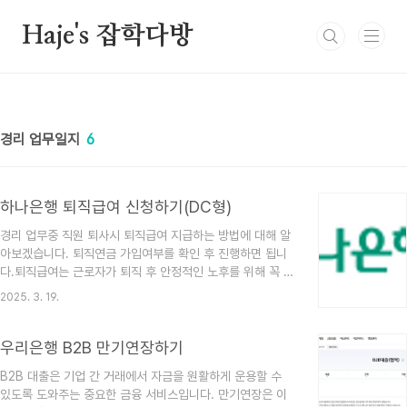
본문 바로가기
Haje's 잡학다방
경리 업무일지
6
하나은행 퇴직급여 신청하기(DC형)
경리 업무중 직원 퇴사시 퇴직급여 지급하는 방법에 대해 알
아보겠습니다. 퇴직연금 가입여부를 확인 후 진행하면 됩니
다.퇴직급여는 근로자가 퇴직 후 안정적인 노후를 위해 꼭 필
요한 자산입니다. 저는 하나은행에서 퇴직급여를 신청하는
2025. 3. 19.
방법을 단계별로 안내해 드리겠습니다. 😊 1.담당 세무사사
무실 혹은 회계사무실로부터 퇴직금계산내역 요청 2. 하나은
행 로그인 > 퇴직연금 > 우리회사 관리 3. 퇴직연금관리 바
우리은행 B2B 만기연장하기
로가기 3. 퇴직급여 신청 > 해당직원 선택 4. 퇴직금 계산내
B2B 대출은 기업 간 거래에서 자금을 원활하게 운용할 수
역이 더 많을경우 추가 입금부담액에 입력 후 신청 제출 5.
있도록 도와주는 중요한 금융 서비스입니다. 만기연장은 이
입금계좌정보 입력(하나은행의 경우 자동으로 불러옴)*하나