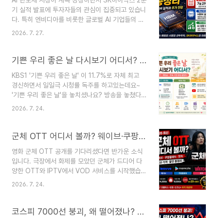
AI 반도체 시장이 계속 성장하면서 SK하이닉스 2분
새 연준 의장의 첫 본격적인 정책 시험대로 평가받
기 실적 발표에 투자자들의 관심이 집중되고 있습니
고 있어 미국 증시는 물론 국내 증시와 환율에도 적
다. 특히 엔비디아를 비롯한 글로벌 AI 기업들의 투
지 않은 영향을 줄 것으로 예상됩니다.미국 FOMC
자 확대와 함께 HBM(고대역폭 메모리) 수요가 폭
발표 시간은 언제?가장 먼저 확인해야 할 것은 미국
2026. 7. 27.
발적으로 증가하면서 이번 실적이 다시 한번 사상
FOMC 발표 시간입니다.FOMC 회의 일정 : 2026
최대치를 기록할지 주목됩니다.이번 글에서는 실적
년 7월 28~29일(미국 기준)기준금리 발표 : 7월
발표 일정, 시장 예상치, HBM 실적, 향후 주가 전
기쁜 우리 좋은 날 다시보기 어디서? OTT·재방송·무료 시청 방법 총정리
29..
망까지 한 번에 정리해드립니다.SK하이닉스 2분기
KBS1 '기쁜 우리 좋은 날' 이 11.7%로 자체 최고
실적 발표 일정한국거래소 공시에 따르면 SK하이닉
경신하면서 일일극 시청률 독주를 하고있는데요~
스는 7월 29일 오전 9시(한국시간) 2분기 경영실적
'기쁜 우리 좋은 날'을 놓치셨나요? 방송을 놓쳤다
을 발표할 예정입니다. 이후 실적 설명회(IR)와 질의
면 웨이브(Wavve) 다시보기와 U+tv모바일, KBS
응답도 함께 진행됩니다. 📅 발표 일정발표일 :
2026. 7. 24.
재방송을 통해 시청할 수 있습니다. 이번 글에서는
2026년 7월 29일시간 : 오전 9시내용 : 2분기 경
OTT 다시보기, 재방송 편성, 등장인물, 인물관계
영실적 발표 및 IR시장 예상 실적은?증권가 ..
도, 몇 부작, 방영시간까지 한 번에 정리해드립니다.
군체 OTT 어디서 볼까? 웨이브·쿠팡플레이·왓챠 VOD 가격·할인 총정리 (2026)
기쁜 우리 좋은 날 OTT 시청방법현재 다시보기는
영화 군체 OTT 공개를 기다리셨다면 반가운 소식
아래 플랫폼에서 이용할 수 있습니다.플랫폼이용 여
입니다. 극장에서 화제를 모았던 군체가 드디어 다
부이용요금웨이브(Wavve)가능이용권 5,500원
양한 OTT와 IPTV에서 VOD 서비스를 시작했습니
~U+tv모바일가능단품 0원(이벤트) / 이용권
다.이번 글에서는 군체 OTT 시청 방법, 웨이브·쿠
8,000원KBS 공식 홈페이지회차별 제공정책에 따
2026. 7. 24.
팡플레이·왓챠 가격, 대여·구매 비용, 할인쿠폰 여부
라 상이※ 이용요금은 프로모션에 따라 달라질 수 있
까지 한눈에 정리해 드립니다.군체 OTT 어디서 볼
습니다.재방송은 어디서?재방송은 아래 채널에서
수 있을까?현재 군체는 아래 플랫폼에서 VOD(대
코스피 7000선 붕괴, 왜 떨어졌나? 오늘 증시 급락 이유 총정리
편성..