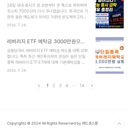
여·구매) 방식으로 시청할 수 있습니다.🌊 웨이브:
24일 국내 증시가 장 초반부터 큰 폭으로 하락하며
웨이브🎬 쿠팡플레이: 쿠팡플레이🍿 왓챠: 왓챠🍎
코스피 7000선이 다시 무너졌습니다. 외국인과 기
Apple TV: Apple TV▶️ YouTube 영화:
관의 동반 매도세가 이어진 가운데 반도체와 2차전
YouTube Movies📺 Google TV: Google TV
지 등 시가총액 상위 종목이 일제히 약세를 보이면
또한 IPTV에서도 이용 가능합니다.지니
2026. 7. 24.
서 투자심리가 빠르게 위축됐습니다.이번 글에서는
TVBtvU+tv스카이라이프디지털 케이블TV참고:
코스피 7000선 붕괴 원인과 향후 투자자들이 주목
현재는 구독만으로 시청 가능한 형태가 ..
해야 할 변수들을 정리해 보겠습니다.코스피 7000
레버리지 ETF 예탁금 3000만원으로 상향! 7월 31일부터 달라지는 투자 기준 총정리
선 붕괴, 무슨 일이 있었나?24일 장 초반 코스피는
금융당국이 레버리지 ETF 예탁금 제도를 대폭 강화
7000선을 하회하며 출발했습니다.시장에서는 외
합니다. 특히 최근 개인투자자의 관심이 높은 단일
국인과 기관이 동시에 매도에 나서면서 지수 하락을
종목 레버리지 ETF·ETN에 대해 기본예탁금을 기
이끌었고, 삼성전자와 SK하이닉스 등 반도체 대형
존보다 크게 높이기로 하면서 투자자들의 관심이 집
주를 비롯해 2차전지 관련 종목도 약세를 나타냈습
2026. 7. 24.
중되고 있습니다.당초 8월 시행 예정이었지만 7월
니다. 특히 최근 단기간 급등했던 종목을 중심으로
31일부터 조기 시행되며, 신규 투자자는 변경된 기
차익실현 매물이 쏟아진 점도 하락 폭을 키운 요인
준을 반드시 확인해야 합니다.오늘은 레버리지 ETF
1
2
3
4
···
14
으로 분석됩니다. 코..
예탁금, 적용 대상 상품, 기존 투자자 적용 여부까지
한 번에 정리해 드리겠습니다.레버리지 ETF 예탁금
어떻게 달라지나?가장 큰 변화는 기본예탁금이 기
존 1,000만원에서 3,000만원으로 상향된다는 점
입니다.또한 기존에는 일부 대용증권이 예탁금으로
인정됐지만 앞으로는 현금만 예탁금으로 인정됩니
Copyrights © 2024 All Rights Reserved by 애드센스팜
다.변경 내용✔ 기본예탁금 1,000만원 → 3,000