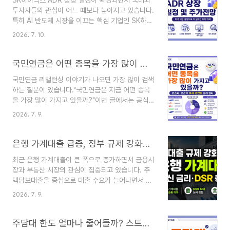
SK하이닉스 ADR 상장 일정이 확정되면서 국내외
매할 수 있을까?결론부터 말하면 가능합니다.다만
투자자들의 관심이 어느 때보다 높아지고 있습니다.
국내 주식처럼 한국거래소(KRX)에서 거래하는 것
특히 AI 반도체 시장을 이끄는 핵심 기업인 SK하이
이 아니라 미국 나스닥 시장에서 거래하게 됩니다.
닉스가 미국 나스닥에 상장하면서 글로벌 투자자들
즉, 국내 투자자도 해외주식 거래 서비스를 제공하
2026. 7. 10.
의 자금 유입이 본격화될 것이라는 기대도 커지고
는 증권사를 이용하면 SK하이닉스 ADR을 매매할
있습니다.이번 글에서는 SK하이닉스 ADR 상장 일
수 있습니다.SK하이닉스 ADR 거래 방법SK하이닉
정, ADR 구조, 주가전망, 그리고 투자자들이 반드
국민연금은 어떤 종목을 가장 많이 가지고 있을까? 코스피·코스닥 투자 포인트 쉽게 정리
스 ADR을 거..
시 확인해야 할 핵심 포인트를 최신 자료를 바탕으
국민연금 리밸런싱 이야기가 나오면 가장 많이 검색
로 정리했습니다.SK하이닉스 ADR란?
하는 질문이 있습니다."국민연금은 지금 어떤 종목
ADR(American Depositary Receipt)은 미국
을 가장 많이 가지고 있을까?"이번 글에서는 공식적
투자자가 해외 기업 주식을 미국 증권거래소에서 달
으로 확인 가능한 자료를 기준으로 국민연금이 어떤
러로 거래할 수 있도록 만든 예탁증권입니다.이번
2026. 7. 9.
기업과 업종에 투자하는지, 그리고 투자자가 어떻게
상장에서 ADR 10주가 SK하이닉스 보통주 1주에
활용하면 좋을지 쉽게 정리해 보겠습니다.3줄 요약
해당하는 구조이며, 미국 나스닥에서는 종목코드
핵심내용①국민연금은 전체 보유 종목을 실시간으
은행 가계대출 급증, 정부 규제 강화…최신 금리·DSR 총정리
'SKHY'로 거..
로 공개하지 않습니다.②대형 우량주 중심으로 투자
최근 은행 가계대출이 큰 폭으로 증가하면서 금융시
하는 것이 특징입니다.③중요한 것은 '무슨 종목을
장과 부동산 시장의 관심이 집중되고 있습니다. 주
샀는가'보다 '어떤 업종을 꾸준히 담는가'입니다.국
택담보대출을 중심으로 대출 수요가 늘어나면서 은
민연금은 보유 종목을 모두 공개할까?결론은 아닙
행권 가계대출 증가폭이 확대됐고, 금융당국은 가계
니다.많은 분들이 국민연금이 모든 보유 종목을 공
2026. 7. 9.
부채 관리를 위해 대출 심사를 더욱 강화하고 있습
개한다고 생각하지만 실제로는 그렇지 않습니다.공
니다.특히 앞으로는 스트레스 DSR 적용이 확대되
식적으로 확인 가능한 자료는 다음과 같습니다.확인
면서 대출 한도와 승인 여부가 이전보다 더욱 엄격
주담대 한도 얼마나 줄어들까? 스트레스 DSR 계산부터 금리 비교까지
가능한 자료내용자산 배분 현황국내..