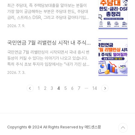
하게 결정될 가능성이 높습니다. 은행 가계대출을
최근 주담대, 즉 주택담보대출을 알아보는 분들이
준비하고 있다면 최신 금리와 규제 내용을 미리 확
가장 많이 궁금해하는 부분은 주담대 한도, 주담대
인하는 것이 무엇보다 중요합니다.은행 가계대출이
금리, 스트레스 DSR, 그리고 주담대 갈아타기입니
급증한 이유최근 수도권을 중심으로 주택 거래가 증
다. 특히 2026년 하반기에는 지역에 따라 주담대
가하면서 주택담보대출 수요가 크게 늘었습니다. 여
2026. 7. 9.
규제가 다르게 적용되면서 수도권과 지방의 대출 가
기에 금리 인하 기대감과 규제 강화 이전에 미리 대
능금액 차이가 커질 수 있습니다.이번 글에서는 주
출을 받으려는 수요가 겹치면서 은행 가계대출 증가
담대 신청 전 꼭 알아야 할 DSR 규제, 대출한도 계
국민연금 7월 리밸런싱 시작! 내 주식도 떨어질까? 초보 투자자 3분 정리
폭이 확대됐습니다.금융당국은 가계부채..
산 방법, 금리 비교 포인트, 갈아타기 전 확인사항을
국민연금 7월 리밸런싱이 시작되면서 국내 증시 변
쉽게 정리해보겠습니다.1. 주담대란?주담대는 주택
동성이 커질 수 있다는 이야기가 나오고 있습니다.
담보대출의 줄임말로, 아파트나 주택을 담보로 은행
특히 주식 초보 투자자 입장에서는 “내가 가진 삼성
에서 돈을 빌리는 대출입니다. 집을 구입할 때 가장
전자, SK하이닉스, 코스닥 종목도 더 떨어지는 것
많이 이용하는 대출이며, 기존 대출을 더 낮은 금리
2026. 7. 3.
아닐까?”라는 걱정이 생길 수밖에 없습니다.이번
로 바꾸는 주담대 갈아타기 수요도 많습니다.주담대
글에서는 어려운 용어는 줄이고, 국민연금 리밸런싱
를 받을 때는 단순히 집값만 보는 것이 아니라 LTV,
이 내 주식에 어떤 영향을 줄 수 있는지 쉽게 정리해
1
2
3
4
5
6
7
···
14
DSR..
보겠습니다.3줄 요약핵심내용1국민연금은 7월부터
국내주식 리밸런싱을 재개했습니다.2대형주는 영향
을 받을 수 있지만, 모든 종목이 똑같이 하락하는 것
은 아닙니다.3뉴스만 보고 매도하기보다 내 종목의
실적, 기관 수급, 외국인 수급을 확인해야 합니다.국
민연금 리밸런싱이란?리밸런싱은 쉽게 말해 투자
Copyrights © 2024 All Rights Reserved by 애드센스팜
비중을 다시 맞추는 작업입니다.예를 들어 처음에는