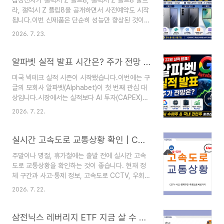
삼성전자가 갤럭시 Z 폴드8, 갤럭시 Z 폴드8 울트
신사 + 공시지원금을 기준으로 비교해 보겠습니다.
라, 갤럭시 Z 플립8을 공개하면서 사전예약도 시작
갤럭시 Z 폴립8·폴드8 출고가 모델출고가갤럭시 Z
됩니다.이번 신제품은 단순히 성능만 향상된 것이
플립8 256GB1,485,000원갤럭시 Z 플립8
아니라 더블 스토리지, New 갤럭시 AI 구독클럽,
512GB1,643,400원갤럭시 Z 폴드8
2026. 7. 23.
삼성닷컴 전용 컬러, 사전예약 사은품 등 다양한 혜
256GB2,379,300원갤럭시 Z 폴드8
택이 함께 제공됩니다. 특히 사전예약 기간에만 받
512GB2,537,700원갤럭시 Z 폴드8
을 수 있는 혜택이 많아 구매를 계획하고 있다면 미
알파벳 실적 발표 시간은? 주가 전망 및 AI 수혜주 국내 관련주 총정리
1TB2,933,700..
리 확인하는 것이 좋습니다.📌 한눈에 보는 사전예
미국 빅테크 실적 시즌이 시작됐습니다.이번에는 구
약 핵심 정보항목내용사전예약7월 28일 ~ 8월 3
글의 모회사 알파벳(Alphabet)이 첫 번째 관심 대
일사전개통8월 4일 ~ 8월 7일공식 출시8월 7일
상입니다.시장에서는 실적보다 AI 투자(CAPEX)와
대표 혜택더블 스토리지, AI 구독클럽, 전용 컬러대
구글 클라우드 성장을 더 중요하게 보고 있으며, 결
상 모델갤럭시 Z 폴드8 · 폴드8 울트라 · 플립8갤
2026. 7. 22.
과에 따라 국내 AI 반도체 관련주까지 영향을 받을
럭시 Z 폴드8·울트라·플립8 주요 스펙 비교항목플
가능성이 큽니다.이번 실적에서 꼭 확인해야 할 내
립8폴드8폴드8 울트라제품 특징휴대성과 디자인
용과 국내 수혜 종목을 정리해 보겠습니다.알파벳
실시간 고속도로 교통상황 확인 | CCTV·사고·정체구간·우회도로 바로가기
콘텐츠 감..
실적 발표 일정시장 예상치는 대체로 비슷합니다.다
주말이나 명절, 휴가철에는 출발 전에 실시간 고속
만 이번 분기는 실적 숫자보다 AI 투자 계획이 유지
도로 교통상황을 확인하는 것이 좋습니다. 현재 정
되는지가 주가 방향을 결정할 가능성이 크다는 분석
체 구간과 사고·통제 정보, 고속도로 CCTV, 우회도
이 나오고 있습니다.이번 실적에서 가장 중요한 체
로 예상시간까지 함께 비교하면 불필요한 대기 시간
크포인트실적 발표 후에는 아래 5가지를 우선 확인
2026. 7. 22.
을 줄일 수 있습니다.빠르게 확인하는 순서사고·통
하는 것이 좋습니다.최근 해외에서는 AI 투자 확대
제 확인 → CCTV 확인 → 예상 소요시간 비교 →
여부가 반도체 업종의 핵심 변수라는 분석이 이어지
우회도로 결정 ROAD PLUS 실시간 교통상황 바
삼전닉스 레버리지 ETF 지금 살 수 있나? 세금·수수료·투자방법 총정리
고 있습니다..