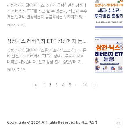
로가기 국가교통정보센터 ITS 바로가기 네이버지도
삼성전자와 SK하이닉스 주가가 급락하면서 삼전닉
실시간 교통정보 확인 실시간 고속도로 교통상황 어
스 레버리지 ETF를 지금 살 수 있는지, 세금과 수수
디서 확인할까?고속도로 상황은 한국도로공사
료는 얼마나 발생하는지 궁금해하는 투자자가 많습
ROAD PLUS에서 먼저 확인하면 편리합니다. 노
니다. 결론부터 말하면 2026년 7월 19일 현재 기
선별 교통 흐름을 비롯해 CCTV와 사고, 공사, 통
2026. 7. 20.
존에 상장된 상품은 거래할 수 있지만, 8월부터 투
제 구간을 함께 볼 수 있습니다.국도로 이어지는 우
자 조건이 크게 강화됩니다.핵심 요약✔ 기존 상장
회 경로는 국가교통정보센터 ITS에서 비교하고, 실
상품은 현재 매매 가능✔ 신규 단일종목 레버리지
삼전닉스 레버리지 ETF 상장폐지 논란! 상장폐지 가능성부터 정부 ETF 규제까지
제 출발 경..
상품 상장은 잠정 중단✔ 8월부터 기본예탁금
삼성전자와 SK하이닉스를 기초자산으로 하는 이른
3,000만 원으로 상향✔ 매매차익은 조건에 따라
바 삼전닉스 레버리지 ETF에 정부가 투자자 보호
15.4% 배당소득세 과세✔ 20% 이상 하락했다고
대책을 내놨습니다. 신규 상품 출시 중단부터 기본
반드시 저평가된 것은 아님삼전닉스 레버리지 ETF,
예탁금 상향, 광고 금지까지 포함되면서 기존 투자
지금 구매 못하는 걸까?기존에 상장된 삼성전자·SK
2026. 7. 19.
자도 규제 내용을 확인할 필요가 커졌습니다.핵심
하이닉스 단일종목 레버리지 ETF는 현재 거래가 가
요약정부 대책은 기존 상품을 곧바로 상장폐지하는
능합니다. 정부 대책은 기존 상품의 거래를 즉시 중
조치가 아닙니다.과열된 신규 투자를 줄이고, 고위
1
2
3
4
5
···
14
단하거나 상장폐..
험 상품에 대한 진입 문턱과 위험 안내를 강화하는
것이 핵심입니다.삼전닉스 레버리지 ETF는 왜 논란
이 됐을까?단일종목 레버리지 상품은 여러 기업에
분산 투자하는 일반 ETF와 달리 삼성전자 또는 SK
하이닉스 한 종목의 일일 수익률을 약 2배로 추종합
니다.출시 이후 거래 규모가 빠르게 커지자 개인투
Copyrights © 2024 All Rights Reserved by 애드센스팜
자자의 단기 투기 수요와 시장 변동성을 키울 수 있