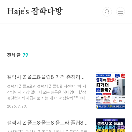
본문 바로가기
Haje's 잡학다방
전체 글
79
갤럭시 Z 폴드8·플립8 가격 총정리｜자급제 vs 통신사 어디가 더 저렴할까?
갤럭시 Z 폴드8과 갤럭시 Z 플립8 사전예약이 시
작되면서 가장 많이 나오는 질문은 하나입니다."삼
성닷컴에서 자급제로 사는 게 더 저렴할까?""아니
면 SKT·KT·LG U+에서 공시지원금을 받고 사는 게
2026. 7. 23.
더 저렴할까?"인터넷에는 "무조건 자급제가 유리하
다", "통신사가 더 싸다"는 글이 많지만 실제로는 사
용하는 요금제와 할인 방식에 따라 결과가 달라질
갤럭시 Z 폴드8·폴드8 울트라·플립8 사전예약 혜택 총정리 | 출시일·사은품·더블 스토리지 한눈에
수 있습니다.이번 글에서는 자급제 + 선택약정과 통